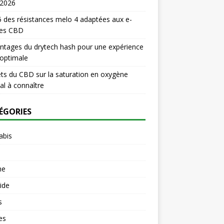
 2026
 des résistances melo 4 adaptées aux e-
des CBD
ntages du drytech hash pour une expérience
optimale
ets du CBD sur la saturation en oxygène
l à connaître
ÉGORIES
abis
ne
uide
s
es