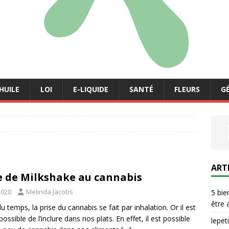
HUILE
LOI
E-LIQUIDE
SANTÉ
FLEURS
G
ART
e de Milkshake au cannabis
2020
Melinda Jacobs
5 bie
être 
u temps, la prise du cannabis se fait par inhalation. Or il est
ssible de l’inclure dans nos plats. En effet, il est possible
lepe