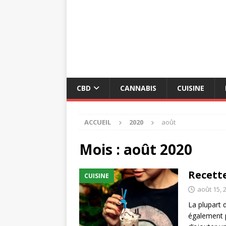
CBD
CANNABIS
CUISINE
ACCUEIL
2020
août
Mois :
août 2020
Recett
CUISINE
août 15, 
La plupart d
également po