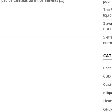
n peu de cannabis dans nos aliments
[…]
pour
Top 5
liqui
5 ava
CBD 
5 eff
norma
CAT
Cann
CBD
Cuisi
e-liq
Fleur
Gélul