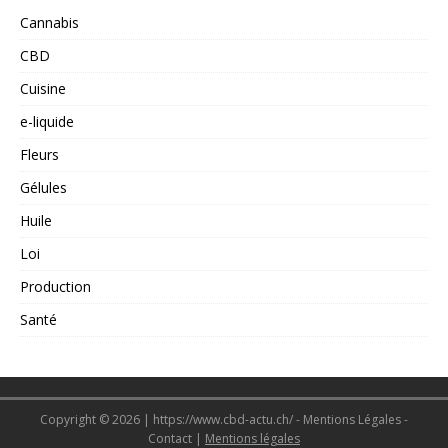
Cannabis
CBD
Cuisine
e-liquide
Fleurs
Gélules
Huile
Loi
Production
Santé
Copyright © 2026 | https://www.cbd-actu.ch/ - Mentions Légales -
Contact
|
Mentions légales