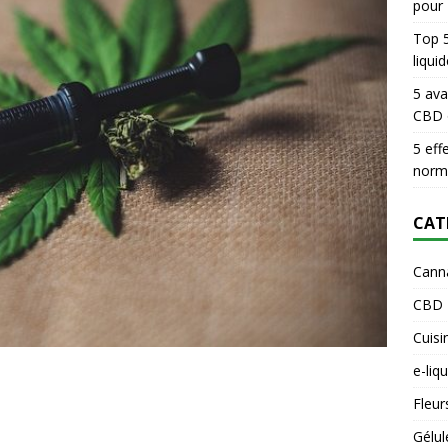
pour
Top 5
liqui
5 ava
CBD 
5 eff
norma
CAT
Cann
CBD
Cuisi
e-liq
Fleur
Gélul