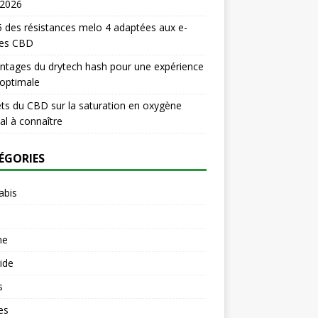
 2026
 des résistances melo 4 adaptées aux e-
des CBD
ntages du drytech hash pour une expérience
optimale
ets du CBD sur la saturation en oxygène
l à connaître
ÉGORIES
abis
ne
uide
s
es