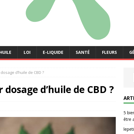
HUILE
LOI
E-LIQUIDE
SANTÉ
FLEURS
G
r dosage d’huile de CBD ?
r dosage d’huile de CBD ?
ART
5 bie
être 
lepe