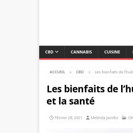
CBD
CANNABIS
CUISINE
ACCUEIL
CBD
Les bienfaits de l’hui
Les bienfaits de l’
et la santé
février 28, 2021
Melinda Jacobs
CB