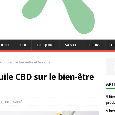
HUILE
LOI
E-LIQUIDE
SANTÉ
FLEURS
G
le CBD sur le bien-être et la santé
huile CBD sur le bien-être
ART
5 bie
D
,
Huile
,
Santé
prod
5 bie