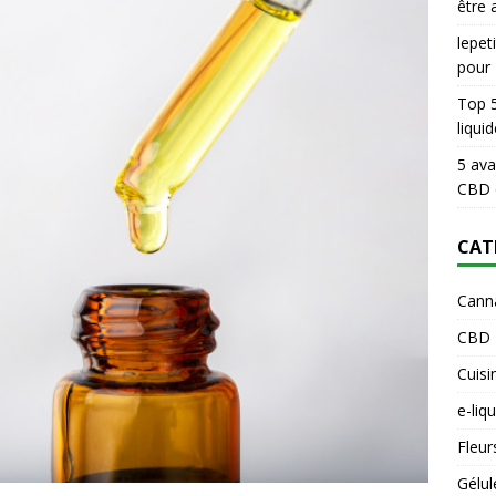
être 
lepe
pour
Top 5
liqui
5 ava
CBD 
CAT
Cann
CBD
Cuisi
e-liq
Fleur
Gélul