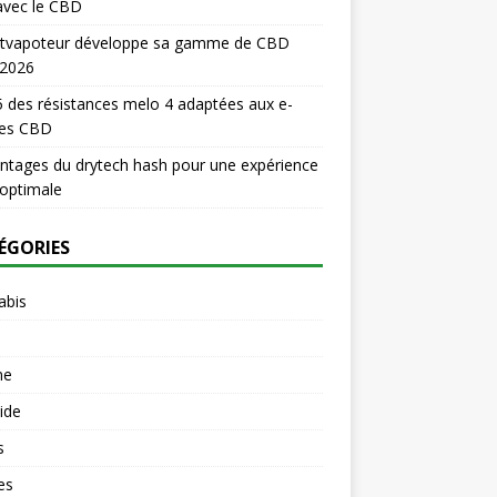
avec le CBD
titvapoteur développe sa gamme de CBD
 2026
 des résistances melo 4 adaptées aux e-
des CBD
ntages du drytech hash pour une expérience
optimale
ÉGORIES
abis
ne
uide
s
es