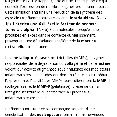
κB
(Nuclear Factor-kappa B), facteur de transcription clé qui
contrôle l’expression de nombreux gènes pro-inflammatoires.
Cette inhibition entraîne une réduction de la synthèse des
cytokines
inflammatoires telles que l’
interleukine-1β
(IL-
1β), l’
interleukine-6
(IL-6) et le
facteur de nécrose
tumorale alpha
(TNF-α). Ces molécules, lorsqu’elles sont
produites en excès dans le contexte du vieillissement,
provoquent une dégradation accélérée de la
matrice
extracellulaire
cutanée.
Les
métalloprotéinases matricielles
(MMPs), enzymes
responsables de la dégradation du
collagène
et de l’
élastine
,
voient leur activité augmentée sous l’influence des médiateurs
inflammatoires. Des études ont démontré que le CBD réduit
l’expression et l’activité des MMPs, particulièrement la
MMP-1
(collagénase) et la
MMP-9
(gélatinase), préservant ainsi
l’intégrité structurelle du derme face au processus
inflammatoire chronique.
L’inflammation cutanée s’accompagne souvent d’une
sensibilisation des
nocicepteurs
, terminaisons nerveuses