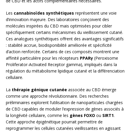
de CBD et les actifs complémentaires nécessaires.
Les
cannabinoïdes synthétiques
représentent une voie
d’innovation majeure. Des laboratoires conçoivent des
molécules inspirées du CBD mais optimisées pour cibler
spécifiquement certains mécanismes du vieillissement cutané.
Ces analogues synthétiques offrent des avantages significatifs
: stabilité accrue, biodisponibilité améliorée et spécificité
d’action renforcée. Certains de ces composés montrent une
affinité particulière pour les récepteurs
PPARγ
(Peroxisome
Proliferator-Activated Receptor gamma), impliqués dans la
régulation du métabolisme lipidique cutané et la différenciation
cellulaire.
La
thérapie génique cutanée
associée au CBD émerge
comme une approche révolutionnaire. Des recherches
préliminaires explorent l’utilisation de nanoparticules chargées
de CBD capables de moduler l’expression de gènes associés à
la longévité cellulaire, comme les
gènes FOXO
ou
SIRT1
.
Cette approche épigénétique pourrait permettre de
reprogrammer les cellules cutanées vieillissantes en agissant