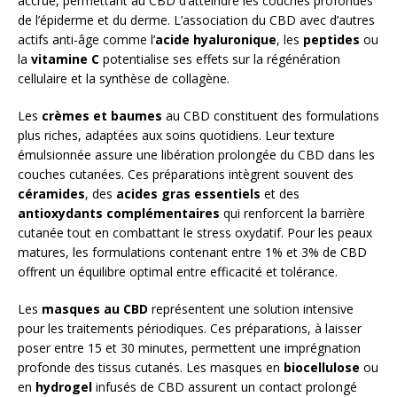
accrue, permettant au CBD d’atteindre les couches profondes
de l’épiderme et du derme. L’association du CBD avec d’autres
actifs anti-âge comme l’
acide hyaluronique
, les
peptides
ou
la
vitamine C
potentialise ses effets sur la régénération
cellulaire et la synthèse de collagène.
Les
crèmes et baumes
au CBD constituent des formulations
plus riches, adaptées aux soins quotidiens. Leur texture
émulsionnée assure une libération prolongée du CBD dans les
couches cutanées. Ces préparations intègrent souvent des
céramides
, des
acides gras essentiels
et des
antioxydants complémentaires
qui renforcent la barrière
cutanée tout en combattant le stress oxydatif. Pour les peaux
matures, les formulations contenant entre 1% et 3% de CBD
offrent un équilibre optimal entre efficacité et tolérance.
Les
masques au CBD
représentent une solution intensive
pour les traitements périodiques. Ces préparations, à laisser
poser entre 15 et 30 minutes, permettent une imprégnation
profonde des tissus cutanés. Les masques en
biocellulose
ou
en
hydrogel
infusés de CBD assurent un contact prolongé