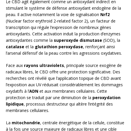
Le CBD agit également comme un antioxydant indirect en
stimulant le système de défense antioxydant endogène de la
peau. Il active notamment la voie de signalisation
Nrf2
(Nuclear factor erythroid 2-related factor 2), un facteur de
transcription qui régule l’expression de nombreux gènes
antioxydants. Cette activation induit la production d’enzymes
antioxydantes comme la
superoxyde dismutase
(SOD), la
catalase
et la
glutathion peroxydase
, renforçant ainsi
l’arsenal défensif de la peau contre les agressions oxydatives.
Face aux
rayons ultraviolets
, principale source exogène de
radicaux libres, le CBD offre une protection significative. Des
recherches ont révélé que l’application topique de CBD avant
l’exposition aux UV réduisait considérablement les dommages
oxydatifs à l’
ADN
et aux membranes cellulaires. Cette
protection se traduit par une diminution de la
peroxydation
lipidique
, processus destructeur qui altère l’intégrité des
membranes cellulaires.
La
mitochondrie
, centrale énergétique de la cellule, constitue
à la fois une source majeure de radicaux libres et une cible