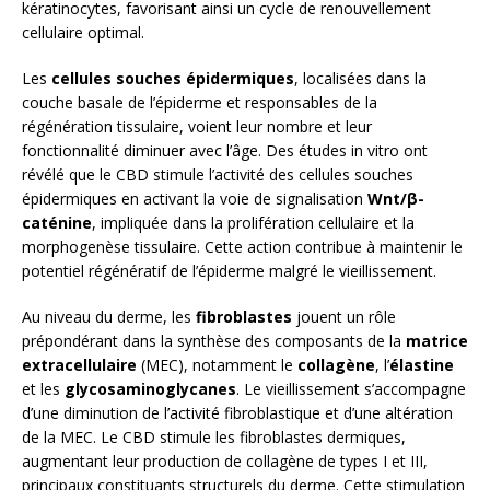
kératinocytes, favorisant ainsi un cycle de renouvellement
cellulaire optimal.
Les
cellules souches épidermiques
, localisées dans la
couche basale de l’épiderme et responsables de la
régénération tissulaire, voient leur nombre et leur
fonctionnalité diminuer avec l’âge. Des études in vitro ont
révélé que le CBD stimule l’activité des cellules souches
épidermiques en activant la voie de signalisation
Wnt/β-
caténine
, impliquée dans la prolifération cellulaire et la
morphogenèse tissulaire. Cette action contribue à maintenir le
potentiel régénératif de l’épiderme malgré le vieillissement.
Au niveau du derme, les
fibroblastes
jouent un rôle
prépondérant dans la synthèse des composants de la
matrice
extracellulaire
(MEC), notamment le
collagène
, l’
élastine
et les
glycosaminoglycanes
. Le vieillissement s’accompagne
d’une diminution de l’activité fibroblastique et d’une altération
de la MEC. Le CBD stimule les fibroblastes dermiques,
augmentant leur production de collagène de types I et III,
principaux constituants structurels du derme. Cette stimulation