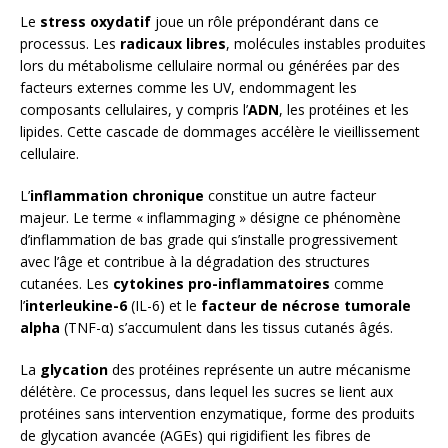
Le
stress oxydatif
joue un rôle prépondérant dans ce
processus. Les
radicaux libres
, molécules instables produites
lors du métabolisme cellulaire normal ou générées par des
facteurs externes comme les UV, endommagent les
composants cellulaires, y compris l’
ADN
, les protéines et les
lipides. Cette cascade de dommages accélère le vieillissement
cellulaire.
L’
inflammation chronique
constitue un autre facteur
majeur. Le terme « inflammaging » désigne ce phénomène
d’inflammation de bas grade qui s’installe progressivement
avec l’âge et contribue à la dégradation des structures
cutanées. Les
cytokines pro-inflammatoires
comme
l’
interleukine-6
(IL-6) et le
facteur de nécrose tumorale
alpha
(TNF-α) s’accumulent dans les tissus cutanés âgés.
La
glycation
des protéines représente un autre mécanisme
délétère. Ce processus, dans lequel les sucres se lient aux
protéines sans intervention enzymatique, forme des produits
de glycation avancée (AGEs) qui rigidifient les fibres de