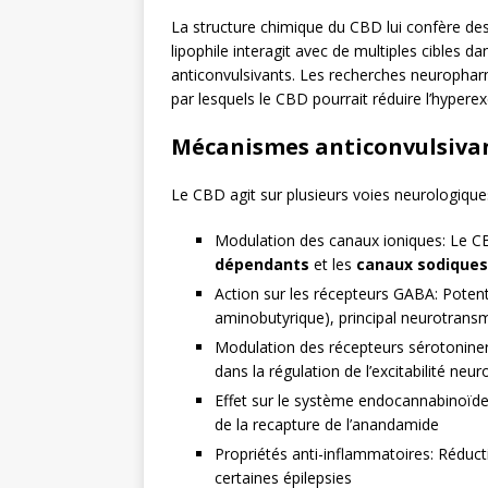
La structure chimique du CBD lui confère de
lipophile interagit avec de multiples cibles d
anticonvulsivants. Les recherches neurophar
par lesquels le CBD pourrait réduire l’hyperexc
Mécanismes anticonvulsiva
Le CBD agit sur plusieurs voies neurologiqu
Modulation des canaux ioniques: Le CB
dépendants
et les
canaux sodiques
Action sur les récepteurs GABA: Potenti
aminobutyrique), principal neurotransm
Modulation des récepteurs sérotoniner
dans la régulation de l’excitabilité neur
Effet sur le système endocannabinoïde:
de la recapture de l’anandamide
Propriétés anti-inflammatoires: Réduc
certaines épilepsies