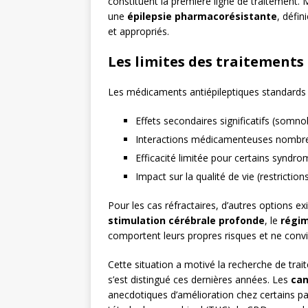
constituent la première ligne de traitement.
une
épilepsie pharmacorésistante
, défin
et appropriés.
Les limites des traitements
Les médicaments antiépileptiques standards 
Effets secondaires significatifs (somno
Interactions médicamenteuses nombr
Efficacité limitée pour certains syndro
Impact sur la qualité de vie (restrictio
Pour les cas réfractaires, d’autres options 
stimulation cérébrale profonde
, le
régi
comportent leurs propres risques et ne convi
Cette situation a motivé la recherche de tra
s’est distingué ces dernières années. Les
can
anecdotiques d’amélioration chez certains pat