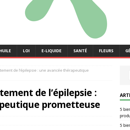
HUILE
LOI
E-LIQUIDE
SANTÉ
FLEURS
G
itement de l’épilepsie : une avancée thérapeutique
tement de l’épilepsie :
ART
apeutique prometteuse
5 bie
prod
5 bie