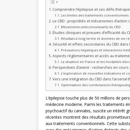
Comprendre l’épilepsie et ses défis thérape
Les limites des traitements conventionnels
Le CBD : propriétés et mécanismes d’action c
Mécanismes anticonvulsivants du CBD
Études cliniques et preuves d’efficacité du C
Résultats à long terme et données de vie ré
Sécurité et effets secondaires du CBD dans l
Précautions hépatiques et interactions mé
Aspects réglementaires et accès au traiteme
La situation en France et les modalités d’ac
Perspectives d’avenir : recherches en cours
L’exploration de nouvelles indications et 
Vers une intégration du CBD dans l’arsenal t
Optimisation des combinaisons thérapeuti
L’épilepsie touche plus de 50 millions de pe
médecine moderne. Parmi les traitements ém
psychoactif du cannabis, suscite un intérêt
récentes montrent des résultats prometteurs,
aux traitements conventionnels. Cette substa
avec des mécanismes d’action distincts des ant