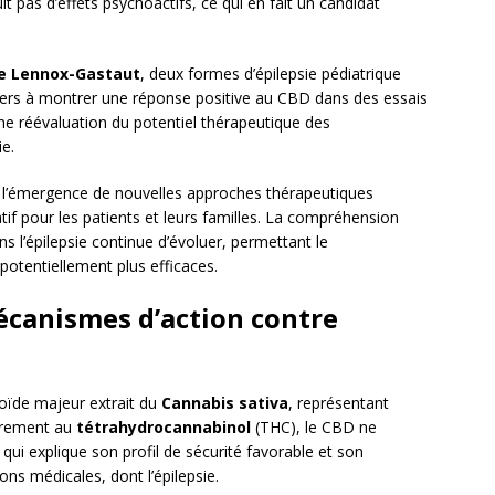
 pas d’effets psychoactifs, ce qui en fait un candidat
e Lennox-Gastaut
, deux formes d’épilepsie pédiatrique
miers à montrer une réponse positive au CBD dans des essais
 une réévaluation du potentiel thérapeutique des
ie.
s, l’émergence de nouvelles approches thérapeutiques
if pour les patients et leurs familles. La compréhension
l’épilepsie continue d’évoluer, permettant le
potentiellement plus efficaces.
mécanismes d’action contre
ïde majeur extrait du
Cannabis sativa
, représentant
airement au
tétrahydrocannabinol
(THC), le CBD ne
ui explique son profil de sécurité favorable et son
ons médicales, dont l’épilepsie.