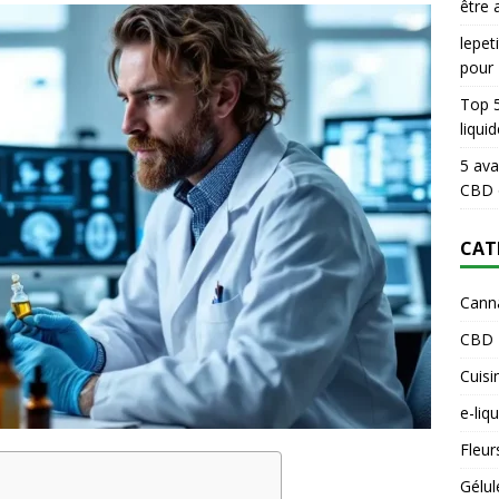
être 
lepe
pour
Top 5
liqui
5 ava
CBD 
CAT
Cann
CBD
Cuisi
e-liq
Fleur
Gélul