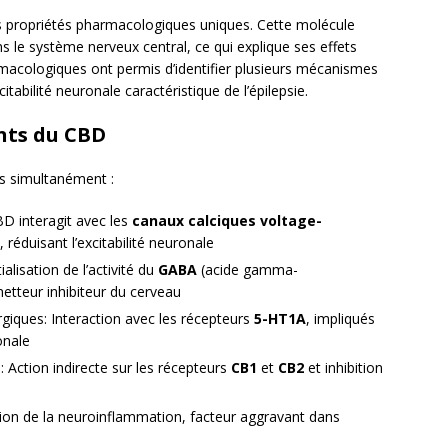
s propriétés pharmacologiques uniques. Cette molécule
ans le système nerveux central, ce qui explique ses effets
macologiques ont permis d’identifier plusieurs mécanismes
itabilité neuronale caractéristique de l’épilepsie.
nts du CBD
es simultanément :
D interagit avec les
canaux calciques voltage-
, réduisant l’excitabilité neuronale
alisation de l’activité du
GABA
(acide gamma-
etteur inhibiteur du cerveau
giques: Interaction avec les récepteurs
5-HT1A
, impliqués
onale
 Action indirecte sur les récepteurs
CB1
et
CB2
et inhibition
tion de la neuroinflammation, facteur aggravant dans