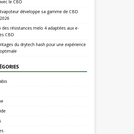
avec le CBD
titvapoteur développe sa gamme de CBD
 2026
 des résistances melo 4 adaptées aux e-
des CBD
ntages du drytech hash pour une expérience
optimale
ÉGORIES
abis
ne
uide
s
es