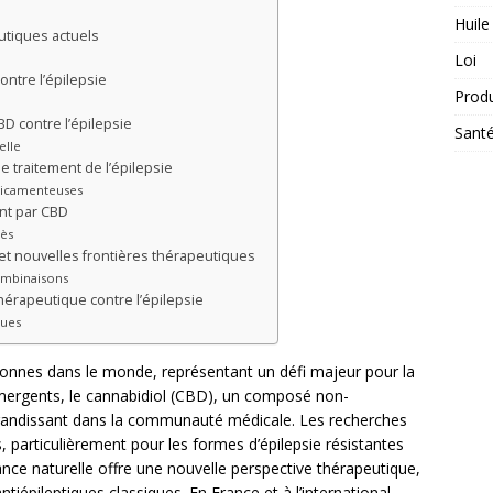
Huile
utiques actuels
Loi
ontre l’épilepsie
Prod
BD contre l’épilepsie
Sant
elle
e traitement de l’épilepsie
dicamenteuses
nt par CBD
cès
 et nouvelles frontières thérapeutiques
combinaisons
hérapeutique contre l’épilepsie
ques
rsonnes dans le monde, représentant un défi majeur pour la
ergents, le cannabidiol (CBD), un composé non-
 grandissant dans la communauté médicale. Les recherches
 particulièrement pour les formes d’épilepsie résistantes
nce naturelle offre une nouvelle perspective thérapeutique,
iépileptiques classiques. En France et à l’international,