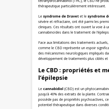
tétrahydrocannabinol (THC), le CBD ne produit
thérapeutique particulièrement intéressant.
Le
syndrome de Dravet
et le
syndrome d
sévère et réfractaire, ont été parmi les pre
cliniques. Ces résultats ont ouvert la voie à
cannabinoïdes dans le traitement de l’épileps
Face aux limitations des traitements actuel
comme le CBD représente un espoir significat
des mécanismes neurologiques impliqués dans 
développement de traitements plus ciblés et 
Le CBD : propriétés et 
l’épilepsie
Le
cannabidiol
(CBD) est un phytocannabino
jusqu’à 40% des extraits de la plante. Contr
possède pas de propriétés psychoactives, ce q
potentiel thérapeutique dans diverses conditi