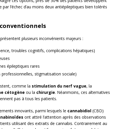
 Malgré ces options, près de 30% des patients développent
ie par l’échec d’au moins deux antiépileptiques bien tolérés
 conventionnels
présentent plusieurs inconvénients majeurs :
lence, troubles cognitifs, complications hépatiques)
euses
mes épileptiques rares
ns professionnelles, stigmatisation sociale)
existent, comme la
stimulation du nerf vague
, la
me cétogène
ou la
chirurgie
. Néanmoins, ces alternatives
ennent pas à tous les patients.
itements innovants, parmi lesquels le
cannabidiol
(CBD)
nabinoïdes
ont attiré l’attention après des observations
ients utilisant des extraits de cannabis. Contrairement au