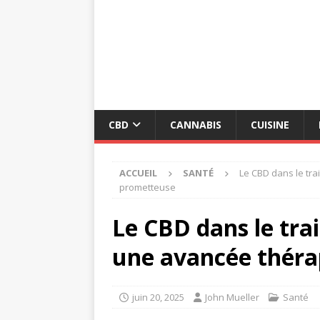
CBD
CANNABIS
CUISINE
ACCUEIL
SANTÉ
Le CBD dans le tra
prometteuse
Le CBD dans le trai
une avancée thér
juin 20, 2025
John Mueller
Santé