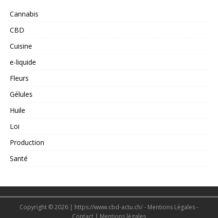
Cannabis
CBD
Cuisine
e-liquide
Fleurs
Gélules
Huile
Loi
Production
Santé
Copyright © 2026 | https://www.cbd-actu.ch/ - Mentions Légales -
Contact
|
Mentions légales