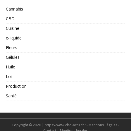
Cannabis
CBD
Cuisine
e-liquide
Fleurs
Gélules
Huile
Loi
Production
Santé
Copyright © 2026 | https://www.cbd-actu.ch/ - Mentions Légales -
Contact
|
Mentions légales